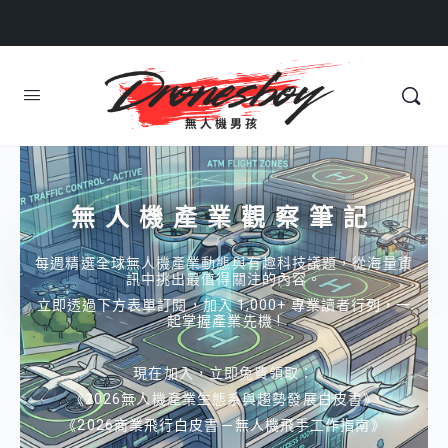
無人機產業觀察筆記
每週精選全球無人機產業動態與有趣科技議題，從海量資
訊中挑出最值得關注的內容。
立即透過下方表單訂閱，加入 1,000+ 專業讀者行列，一
起掌握產業先機 !
現在加入，立即免費領取：
《2026無人機產業生態系與趨勢發展白皮書》
《2026商業飛行白皮書－無人機飛手工作指南》