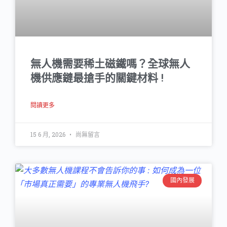
無人機需要稀土磁鐵嗎？全球無人
機供應鏈最搶手的關鍵材料 !
閱讀更多
15 6 月, 2026
尚無留言
國內發展