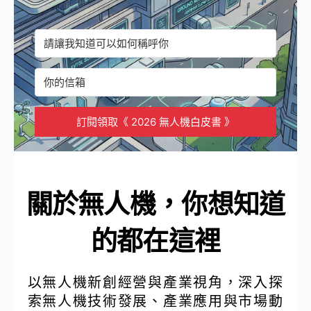
訂閱領取《 2026 無人機白皮書 》
關於無人機，你想知道
的都在這裡
以無人機新創經營與產業視角，深入探
索無人機技術發展、產業應用與市場動