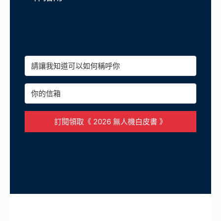
訂閱領取《 2026 無人機白皮書 》