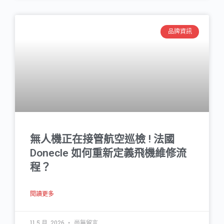
品牌資訊
無人機正在接管航空巡檢 ! 法國
Donecle 如何重新定義飛機維修流
程？
閱讀更多
11 5 月, 2026
尚無留言