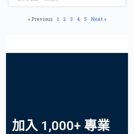
« Previous
1
2
3
4
5
Next »
加入 1,000+ 專業