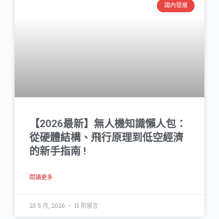
國內發展
【2026最新】無人機知識懶人包：
從硬體結構、飛行原理到低空經濟
的新手指南 !
閱讀更多
25 5 月, 2026
11 則留言