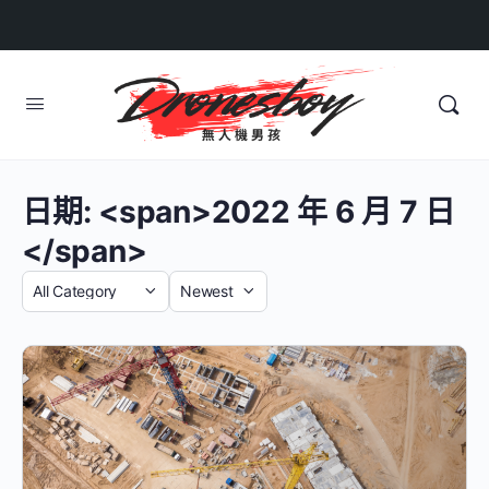
日期: <span>2022 年 6 月 7 日
</span>
Category
Sort
by