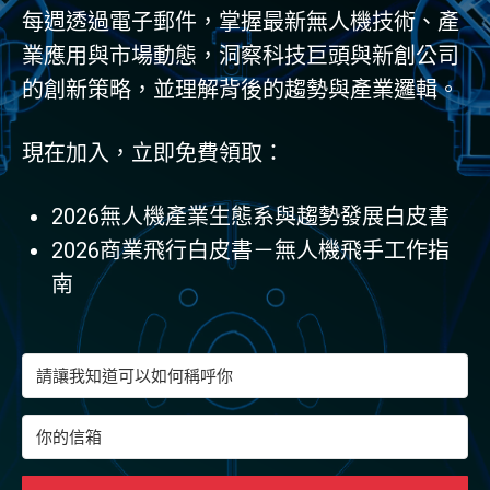
每週透過電子郵件，掌握最新無人機技術、產
業應用與市場動態，洞察科技巨頭與新創公司
的創新策略，並理解背後的趨勢與產業邏輯。
現在加入，立即免費領取：
2026無人機產業生態系與趨勢發展白皮書
2026商業飛行白皮書－無人機飛手工作指
南