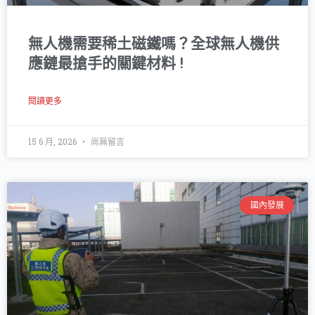
無人機需要稀土磁鐵嗎？全球無人機供
應鏈最搶手的關鍵材料 !
閱讀更多
15 6 月, 2026
尚無留言
國內發展