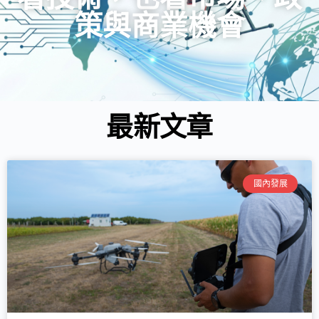
策與商業機會
最新文章
國內發展