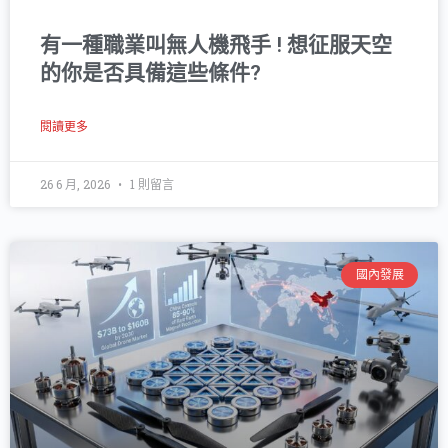
有一種職業叫無人機飛手 ! 想征服天空
的你是否具備這些條件?
閱讀更多
26 6 月, 2026
1 則留言
國內發展