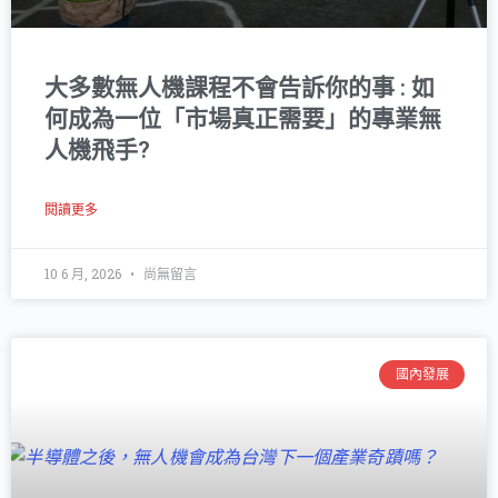
大多數無人機課程不會告訴你的事 : 如
何成為一位「市場真正需要」的專業無
人機飛手?
閱讀更多
10 6 月, 2026
尚無留言
國內發展