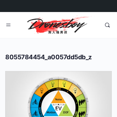
8055784454_a0057dd5db_z