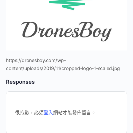
https://dronesboy.com/wp-
content/uploads/2019/11/cropped-logo-1-scaled.jpg
Responses
很抱歉，必須
登入
網站才能發佈留言。