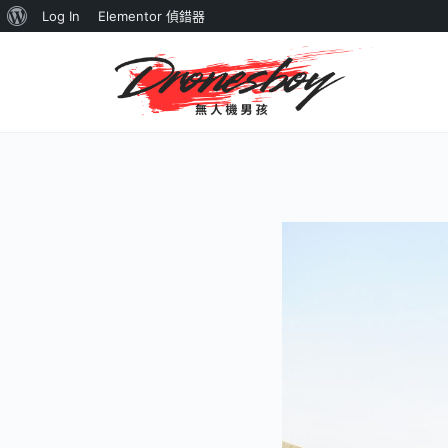
關
Log In
Elementor 偵錯器
於
WordPress