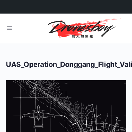
UAS_Operation_Donggang_Flight_Vali